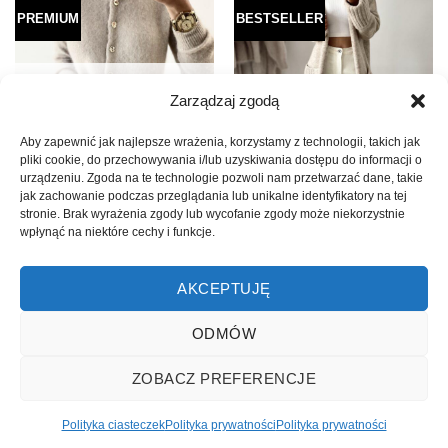
PREMIUM
BESTSELLER
BRAK W MAGAZYNIE
Zarządzaj zgodą
Aby zapewnić jak najlepsze wrażenia, korzystamy z technologii, takich jak
pliki cookie, do przechowywania i/lub uzyskiwania dostępu do informacji o
urządzeniu. Zgoda na te technologie pozwoli nam przetwarzać dane, takie
jak zachowanie podczas przeglądania lub unikalne identyfikatory na tej
stronie. Brak wyrażenia zgody lub wycofanie zgody może niekorzystnie
PREMIUM
SWETRY
wpłynąć na niektóre cechy i funkcje.
ROZPINANY SWETER
KARDIGAN OVERSIZE LENA
PREMIUM MIESZANKA
BEŻOWY
MOHER / MERYNOS GINA
199.99
zł
AKCEPTUJĘ
BEŻOWY
289.99
zł
ODMÓW
POWIADOM
ZOBACZ PREFERENCJE
Polityka ciasteczek
Polityka prywatności
Polityka prywatności
Copyright 2026 ©
NinaB
| Projekt i wykonanie
beecloud.pl