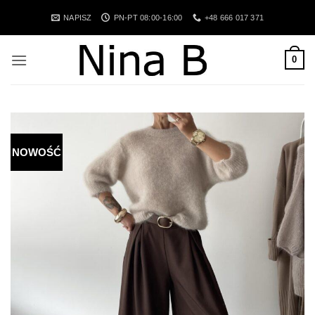
Przewiń
NAPISZ
PN-PT 08:00-16:00
+48 666 017 371
do
zawartości
0
NOWOŚĆ