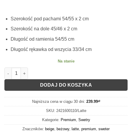
Szerokość pod pachami 54/55 x 2 cm
Szerokość na dole 45/46 x 2 cm
Długość od ramienia 54/55 cm
Długość rękawka od wszycia 33/34 cm
Na stanie
ilość SWETER MOHEROWY AMIYA LATTE
DODAJ DO KOSZYKA
Najniższa cena w ciągu 30 dni:
239.99
zł
SKU:
2421600110/Latte
Kategorie:
Premium
,
Swetry
Znaczników:
beige
,
beżowy
,
latte
,
premium
,
sweter