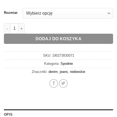
Rozmiar
ilość SPODNIE JEANS Z ZAPIĘCIEM NA ZAKŁADKĘ
DODAJ DO KOSZYKA
SKU:
190273830071
Kategoria:
Spodnie
Znaczniki:
denim
,
jeans
,
niebieskie
OPIS