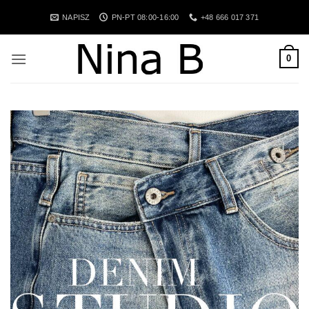
Przewiń
NAPISZ
PN-PT 08:00-16:00
+48 666 017 371
do
zawartości
0