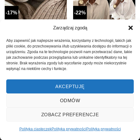
-17%
-22%
NOWOŚĆ
Zarządzaj zgodą
Aby zapewnić jak najlepsze wrażenia, korzystamy z technologii, takich jak
pliki cookie, do przechowywania i/lub uzyskiwania dostępu do informacji o
urządzeniu. Zgoda na te technologie pozwoli nam przetwarzać dane, takie
jak zachowanie podczas przeglądania lub unikalne identyfikatory na tej
stronie. Brak wyrażenia zgody lub wycofanie zgody może niekorzystnie
wpłynąć na niektóre cechy i funkcje.
KOMPLETY
KOMPLETY
KOMPLET CZAPKA / SZAL
KOMPLET HARPER 100%
AKCEPTUJĘ
STUDIO CAMEL
LYOCELL BEŻOWY
Pierwotna
Aktualna
Pierwotna
Aktualna
119.99
zł
99.99
zł
229.99
zł
179.99
zł
cena
cena
cena
cena
ODMÓW
wynosiła:
wynosi:
wynosiła:
wynosi:
119.99zł.
99.99zł.
229.99zł.
179.99zł.
ZOBACZ PREFERENCJE
Polityka ciasteczek
Polityka prywatności
Polityka prywatności
Copyright 2026 ©
NinaB
| Projekt i wykonanie
beecloud.pl